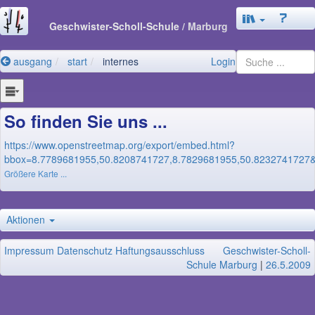
Geschwister-Scholl-Schule
/ Marburg
ausgang
start
internes
Login
So finden Sie uns ...
https://www.openstreetmap.org/export/embed.html?
bbox=8.7789681955,50.8208741727,8.7829681955,50.8232741727
Größere Karte ...
Aktionen
Impressum
Datenschutz
Haftungsausschluss
Geschwister-Scholl-
Schule Marburg
|
26.5.2009